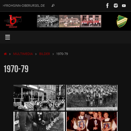
Zum
Suche
>FROHSINN-OBERURSEL.DE
Suchen
Inhalt
nach:
springen
START
MULTIMEDIA
BILDER
1970-79
1970-79