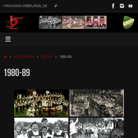
Zum
Suche
>FROHSINN-OBERURSEL.DE
Suchen
Inhalt
nach:
springen
START
MULTIMEDIA
BILDER
1980-89
1980-89