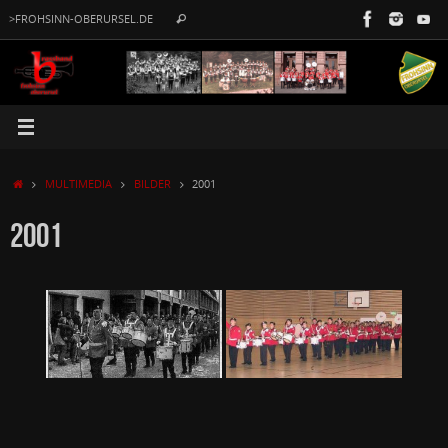
Zum
Suche
>FROHSINN-OBERURSEL.DE
Suchen
Inhalt
nach:
springen
START
MULTIMEDIA
BILDER
2001
2001