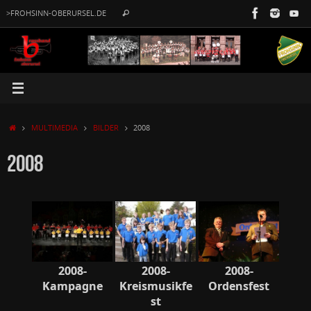
Zum
Suche
>FROHSINN-OBERURSEL.DE
Suchen
Inhalt
nach:
springen
START
MULTIMEDIA
BILDER
2008
2008
2008-
2008-
2008-
Kampagne
Kreismusikfe
Ordensfest
st