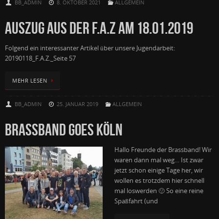
BB_ADMIN
8. OKTOBER 2021
ALLGEMEIN
AUSZUG AUS DER F.A.Z AM 18.01.2019
Folgend ein interessanter Artikel über unsere Jugendarbeit:
20190118_F.A.Z._Seite 57
MEHR LESEN
BB_ADMIN
25. JANUAR 2019
ALLGEMEIN
BRASSBAND GOES KÖLN
Hallo Freunde der Brassband! Wir
waren dann mal weg… Ist zwar
jetzt schon einige Tage her, wir
wollen es trotzdem hier schnell
mal loswerden 🙂 So eine reine
Spaßfahrt (und