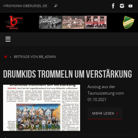
Zum
Suche
>FROHSINN-OBERURSEL.DE
Suchen
Inhalt
nach:
springen
START
BEITRÄGE VON BB_ADMIN
DRUMKIDS TROMMELN UM VERSTÄRKUNG
Auszug aus der
Taunuszeitung vom
01.10.2021
MEHR LESEN