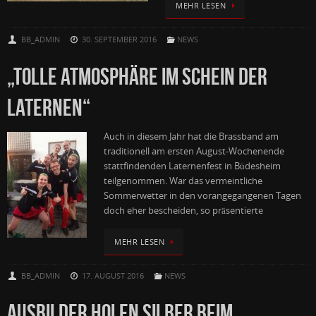
MEHR LESEN
BB_ADMIN
30. SEPTEMBER 2016
NEWS
„TOLLE ATMOSPHÄRE IM SCHEIN DER
LATERNEN“
Auch in diesem Jahr hat die Brassband am
traditionell am ersten August-Wochenende
stattfindenden Laternenfest in Büdesheim
teilgenommen. War das vermeintliche
Sommerwetter in den vorangegangenen Tagen
doch eher bescheiden, so präsentierte
MEHR LESEN
BB_ADMIN
17. AUGUST 2016
NEWS
AUSBILDER HOLEN SILBER BEIM